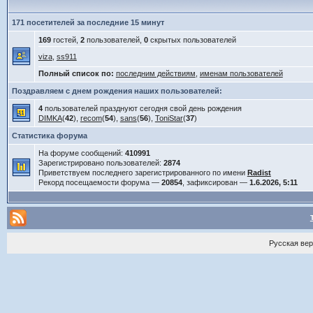
171 посетителей за последние 15 минут
169
гостей,
2
пользователей,
0
скрытых пользователей
viza
,
ss911
Полный список по:
последним действиям
,
именам пользователей
Поздравляем с днем рождения наших пользователей:
4
пользователей празднуют сегодня свой день рождения
DIMKA
(
42
),
recom
(
54
),
sans
(
56
),
ToniStar
(
37
)
Статистика форума
На форуме сообщений:
410991
Зарегистрировано пользователей:
2874
Приветствуем последнего зарегистрированного по имени
Radist
Рекорд посещаемости форума —
20854
, зафиксирован —
1.6.2026, 5:11
Русская ве