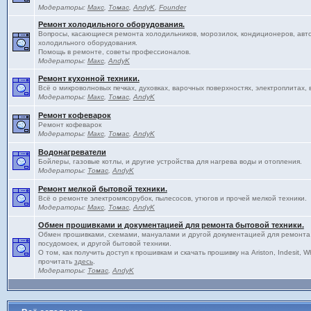
Модераторы:
Макс
,
Томас
,
AndyK
,
Founder
Ремонт холодильного оборудования.
Вопросы, касающиеся ремонта холодильников, морозилок, кондиционеров, авт
холодильного оборудования.
Помощь в ремонте, советы профессионалов.
Модераторы:
Макс
,
AndyK
Ремонт кухонной техники.
Всё о микроволновых печках, духовках, варочных поверхностях, электроплитах, 
Модераторы:
Макс
,
Томас
,
AndyK
Ремонт кофеварок
Ремонт кофеварок
Модераторы:
Макс
,
Томас
,
AndyK
Водонагреватели
Бойлеры, газовые котлы, и другие устройства для нагрева воды и отопления.
Модераторы:
Томас
,
AndyK
Ремонт мелкой бытовой техники.
Всё о ремонте электромясорубок, пылесосов, утюгов и прочей мелкой техники.
Модераторы:
Макс
,
Томас
,
AndyK
Обмен прошивками и документацией для ремонта бытовой техники.
Обмен прошивками, схемами, мануалами и другой документацией для ремонта
посудомоек, и другой бытовой техники.
О том, как получить доступ к прошивкам и скачать прошивку на Ariston, Indesit, 
прочитать
здесь
.
Модераторы:
Томас
,
AndyK