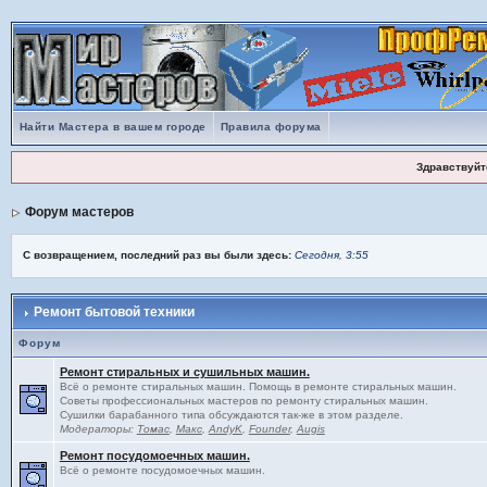
Найти Мастера в вашем городе
Правила форума
Здравствуйт
Форум мастеров
С возвращением, последний раз вы были здесь:
Сегодня, 3:55
Ремонт бытовой техники
Форум
Ремонт стиральных и сушильных машин.
Всё о ремонте стиральных машин. Помощь в ремонте стиральных машин.
Советы профессиональных мастеров по ремонту стиральных машин.
Сушилки барабанного типа обсуждаются так-же в этом разделе.
Модераторы:
Томас
,
Макс
,
AndyK
,
Founder
,
Augis
Ремонт посудомоечных машин.
Всё о ремонте посудомоечных машин.