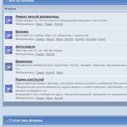
Всё остальное
Форум
Ремонт другой аппаратуры.
Сюда входит то, что не вошло в предыдущие форумы и категории.
Модераторы:
Макс
,
Томас
,
AndyK
Беседка
Болтовня на любые темы, не связанные с ремонтом.
Модераторы:
Томас
,
Alexzz
,
Макс
,
Den55
,
AndyK
,
Founder
,
Augis
Автострасти
Трёп про всё то, на чём мы ездим.
Модераторы:
Томас
,
AndyK
Барахолка
Объявления коммерческого характера. Куплю, продам, обменяю, предложения ус
т.п...
Модераторы:
Томас
,
AndyK
,
Макс
Раздел для Гостей
Единственный раздел форума, в котором можно оставить сообщение без регис
Предназначен для возможности задать вопрос о работе форума, проблемах с 
входом на форум и т.п.
Внимание!!! Все сообщения здесь, перед публикацией, проверяются модератор
Модераторы:
Томас
,
Макс
,
AndyK
Статистика форума