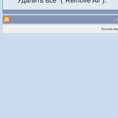
"Удалить все" ("Remove All").
Русская ве