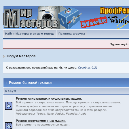
Найти Мастера в вашем городе
Правила форума
Здравствуйт
Форум мастеров
С возвращением, последний раз вы были здесь:
Сегодня, 6:21
Ремонт бытовой техники
Форум
Ремонт стиральных и сушильных машин.
Всё о ремонте стиральных машин. Помощь в ремонте стиральных машин.
Советы профессиональных мастеров по ремонту стиральных машин.
Сушилки барабанного типа обсуждаются так-же в этом разделе.
Модераторы:
Томас
,
Макс
,
AndyK
,
Founder
,
Augis
Ремонт посудомоечных машин.
Всё о ремонте посудомоечных машин.