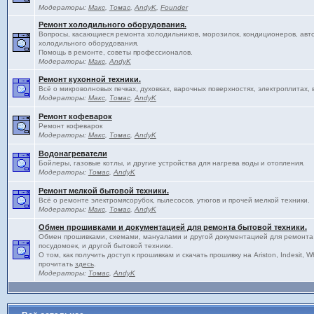
Модераторы:
Макс
,
Томас
,
AndyK
,
Founder
Ремонт холодильного оборудования.
Вопросы, касающиеся ремонта холодильников, морозилок, кондиционеров, авт
холодильного оборудования.
Помощь в ремонте, советы профессионалов.
Модераторы:
Макс
,
AndyK
Ремонт кухонной техники.
Всё о микроволновых печках, духовках, варочных поверхностях, электроплитах, 
Модераторы:
Макс
,
Томас
,
AndyK
Ремонт кофеварок
Ремонт кофеварок
Модераторы:
Макс
,
Томас
,
AndyK
Водонагреватели
Бойлеры, газовые котлы, и другие устройства для нагрева воды и отопления.
Модераторы:
Томас
,
AndyK
Ремонт мелкой бытовой техники.
Всё о ремонте электромясорубок, пылесосов, утюгов и прочей мелкой техники.
Модераторы:
Макс
,
Томас
,
AndyK
Обмен прошивками и документацией для ремонта бытовой техники.
Обмен прошивками, схемами, мануалами и другой документацией для ремонта
посудомоек, и другой бытовой техники.
О том, как получить доступ к прошивкам и скачать прошивку на Ariston, Indesit, 
прочитать
здесь
.
Модераторы:
Томас
,
AndyK