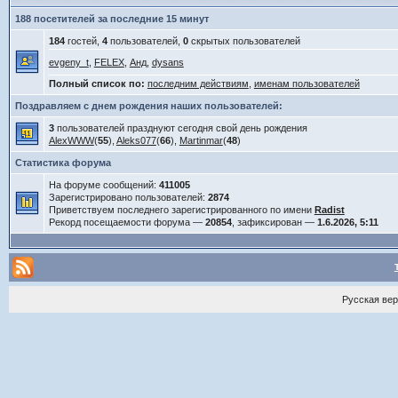
188 посетителей за последние 15 минут
184
гостей,
4
пользователей,
0
скрытых пользователей
evgeny_t
,
FELEX
,
Анд
,
dysans
Полный список по:
последним действиям
,
именам пользователей
Поздравляем с днем рождения наших пользователей:
3
пользователей празднуют сегодня свой день рождения
AlexWWW
(
55
),
Aleks077
(
66
),
Martinmar
(
48
)
Статистика форума
На форуме сообщений:
411005
Зарегистрировано пользователей:
2874
Приветствуем последнего зарегистрированного по имени
Radist
Рекорд посещаемости форума —
20854
, зафиксирован —
1.6.2026, 5:11
Русская ве