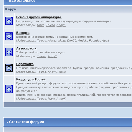
Всё остальное
Форум
Ремонт другой аппаратуры.
Сюда входит то, что не вошло в предыдущие форумы и категории.
Модераторы:
Макс
,
Томас
,
AndyK
Беседка
Болтовня на любые темы, не связанные с ремонтом.
Модераторы:
Томас
,
Alexzz
,
Макс
,
Den55
,
AndyK
,
Founder
,
Augis
Автострасти
Трёп про всё то, на чём мы ездим.
Модераторы:
Томас
,
AndyK
Барахолка
Объявления коммерческого характера. Куплю, продам, обменяю, предложения услу
Модераторы:
Томас
,
AndyK
,
Макс
Раздел для Гостей
Единственный раздел форума, в котором можно оставить сообщение без регис
Предназначен для возможности задать вопрос о работе форума, проблемах с 
на форум и т.п.
Внимание!!! Все сообщения здесь, перед публикацией, проверяются модератор
Модераторы:
Томас
,
Макс
,
AndyK
Статистика форума