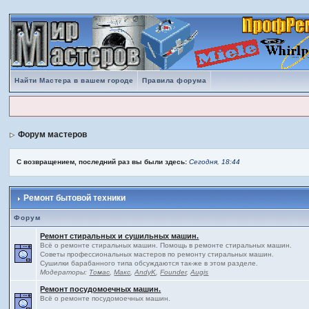
Найти Мастера в вашем городе
Правила форума
Форум мастеров
С возвращением, последний раз вы были здесь:
Сегодня, 18:44
Ремонт бытовой техники
Форум
Ремонт стиральных и сушильных машин.
Всё о ремонте стиральных машин. Помощь в ремонте стиральных машин.
Советы профессиональных мастеров по ремонту стиральных машин.
Сушилки барабанного типа обсуждаются так-же в этом разделе.
Модераторы:
Томас
,
Макс
,
AndyK
,
Founder
,
Augis
Ремонт посудомоечных машин.
Всё о ремонте посудомоечных машин.