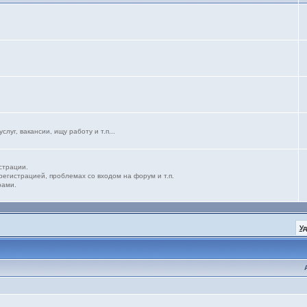
уг, вакансии, ищу работу и т.п...
страции.
егистрацией, проблемах со входом на форум и т.п.
рами.
У