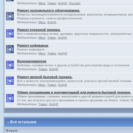
Модераторы:
Макс
,
Томас
,
AndyK
,
Founder
Ремонт холодильного оборудования.
Вопросы, касающиеся ремонта холодильников, морозилок, кондиционеров, авт
Помощь в ремонте, советы профессионалов.
Модераторы:
Макс
,
AndyK
Ремонт кухонной техники.
Всё о микроволновых печках, духовках, варочных поверхностях, электроплитах,
Модераторы:
Макс
,
Томас
,
AndyK
Ремонт кофеварок
Ремонт кофеварок
Модераторы:
Макс
,
Томас
,
AndyK
Водонагреватели
Бойлеры, газовые котлы, и другие устройства для нагрева воды и отопления.
Модераторы:
Томас
,
AndyK
Ремонт мелкой бытовой техники.
Всё о ремонте электромясорубок, пылесосов, утюгов и прочей мелкой техники.
Модераторы:
Макс
,
Томас
,
AndyK
Обмен прошивками и документацией для ремонта бытовой техники.
Обмен прошивками, схемами, мануалами и другой документацией для ремонта 
О том, как получить доступ к прошивкам и скачать прошивку на Ariston, Indesit,
Модераторы:
Томас
,
AndyK
Всё остальное
Форум