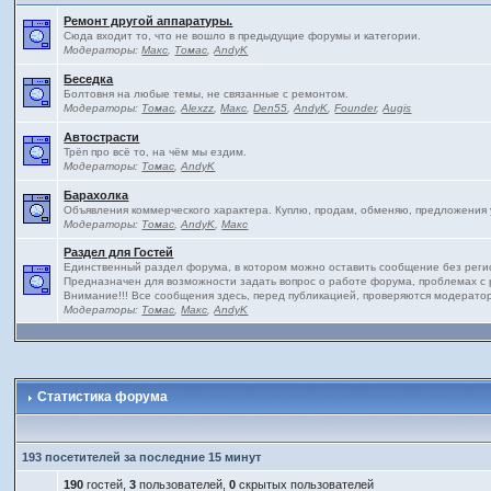
Ремонт другой аппаратуры.
Сюда входит то, что не вошло в предыдущие форумы и категории.
Модераторы:
Макс
,
Томас
,
AndyK
Беседка
Болтовня на любые темы, не связанные с ремонтом.
Модераторы:
Томас
,
Alexzz
,
Макс
,
Den55
,
AndyK
,
Founder
,
Augis
Автострасти
Трёп про всё то, на чём мы ездим.
Модераторы:
Томас
,
AndyK
Барахолка
Объявления коммерческого характера. Куплю, продам, обменяю, предложения усл
Модераторы:
Томас
,
AndyK
,
Макс
Раздел для Гостей
Единственный раздел форума, в котором можно оставить сообщение без реги
Предназначен для возможности задать вопрос о работе форума, проблемах с р
Внимание!!! Все сообщения здесь, перед публикацией, проверяются модерато
Модераторы:
Томас
,
Макс
,
AndyK
Статистика форума
193 посетителей за последние 15 минут
190
гостей,
3
пользователей,
0
скрытых пользователей