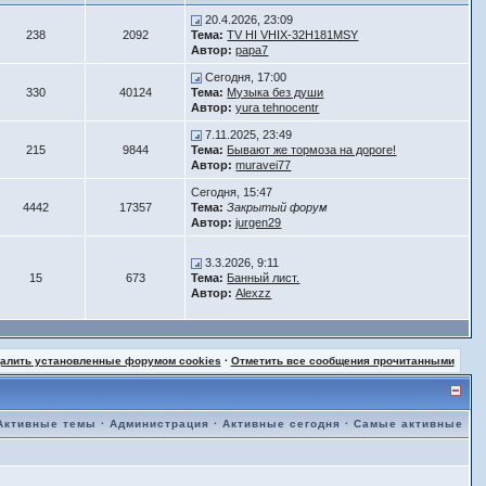
20.4.2026, 23:09
238
2092
Тема:
TV HI VHIX-32H181MSY
Автор:
papa7
Сегодня, 17:00
330
40124
Тема:
Музыка без души
Автор:
yura tehnocentr
7.11.2025, 23:49
215
9844
Тема:
Бывают же тормоза на дороге!
Автор:
muravei77
Сегодня, 15:47
4442
17357
Тема:
Закрытый форум
Автор:
jurgen29
3.3.2026, 9:11
15
673
Тема:
Банный лист.
Автор:
Alexzz
далить установленные форумом cookies
·
Отметить все сообщения прочитанными
Активные темы
·
Администрация
·
Активные сегодня
·
Самые активные