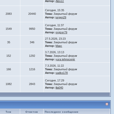
Автор:
Alexzz
Сегодня, 15:35
2083
20440
Тема:
Закрытый форум
Автор:
jurgen29
Сегодня, 11:37
1549
9950
Тема:
Закрытый форум
Автор:
nrgizer79
27.5.2026, 23:23
35
346
Тема:
Закрытый форум
Автор:
Макс
3.7.2026, 13:13
152
1292
Тема:
Закрытый форум
Автор:
yura tehnocentr
7.3.2026, 11:22
166
1216
Тема:
Закрытый форум
Автор:
sadko178
Сегодня, 17:29
1082
2843
Тема:
Закрытый форум
Автор:
ilia040
Тем
Ответов
Последнее сообщение